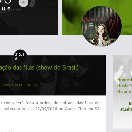
2.2.1
6
ção das filas (show do Brasil)
Nome:
Host:
B
POSTADO POR
RUBY
No ar 
m como será feita a ordem de entrada das filas dos
I
acontecerá no dia 22/04/2016 no Audio Club em São
atuali