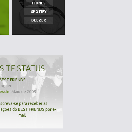
ITUNES
SPOTIFY
DEEZER
SITE STATUS
BEST FRIENDS
logger
desde:
Maio de 2009
nscreva-se para receber as
zações do BEST FRIENDS por e-
mail