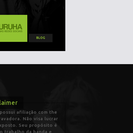
BLOG
laimer
ossui afiliação com the
avadora. Não visa lucrar
exposto. Seu propósito é
 o trabalho da banda e