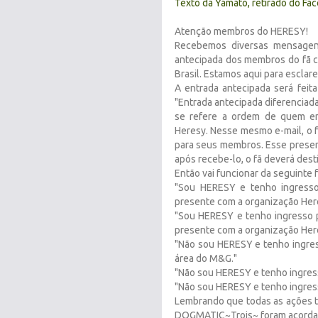
Texto da Yamato, retirado do Fa
Atenção membros do HERESY!
Recebemos diversas mensagen
antecipada dos membros do fã 
Brasil. Estamos aqui para esclare
A entrada antecipada será feit
"Entrada antecipada diferenciad
se refere a ordem de quem en
Heresy
. Nesse mesmo e-mail, o 
para seus membros. Esse presen
após recebe-lo, o fã deverá dest
Então vai funcionar da seguinte 
"Sou HERESY e tenho ingresso 
presente com a organização Here
"Sou HERESY e tenho ingresso pi
presente com a organização Heres
"Não sou HERESY e tenho ingress
área do M&G."
"Não sou HERESY e tenho ingresso
"Não sou HERESY e tenho ingress
Lembrando que todas as ações 
DOGMATIC~Trois~ foram acordad