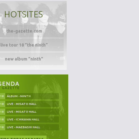
HOTSITES
the-gazette.com
live tour 18 "the ninth"
new album "ninth"
.18
ÁLBUM - NINTH
.18
LIVE - MISATO HALL
.18
LIVE - MISATO HALL
.18
LIVE - ICHIKAWA HALL
.18
LIVE - MAEBASHI HALL