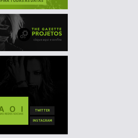
FIRA TODAS AS DATAS
clique aqui e confira
TWITTER
INSTAGRAM