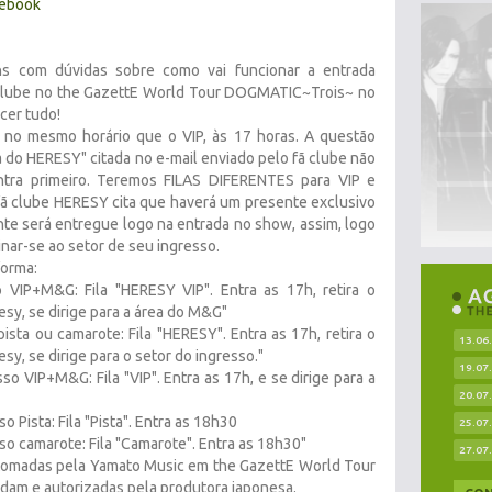
cebook
s com dúvidas sobre como vai funcionar a entrada
clube no the GazettE World Tour DOGMATIC~Trois~ no
cer tudo!
a no mesmo horário que o VIP, às 17 horas. A questão
a do HERESY" citada no e-mail enviado pelo fã clube não
tra primeiro. Teremos FILAS DIFERENTES para VIP e
fã clube HERESY cita que haverá um presente exclusivo
te será entregue logo na entrada no show, assim, logo
inar-se ao setor de seu ingresso.
forma:
VIP+M&G: Fila "HERESY VIP". Entra as 17h, retira o
sy, se dirige para a área do M&G"
sta ou camarote: Fila "HERESY". Entra as 17h, retira o
13.06
y, se dirige para o setor do ingresso."
19.07
o VIP+M&G: Fila "VIP". Entra as 17h, e se dirige para a
20.07
 Pista: Fila "Pista". Entra as 18h30
25.07
o camarote: Fila "Camarote". Entra as 18h30"
27.07
tomadas pela Yamato Music em the GazettE World Tour
am e autorizadas pela produtora japonesa.