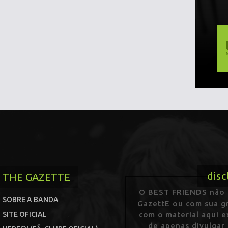
disc
THE GAZETTE
O BEST FRIENDS não p
SOBRE A BANDA
GazettE ou com sua gr
SITE OFICIAL
com o material aqui 
de apenas divulgar