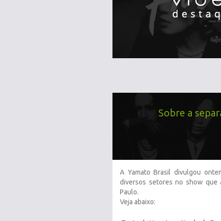
Sobre a separa
A Yamato Brasil divulgou onte
diversos setores no show que 
Paulo.
Veja abaixo: