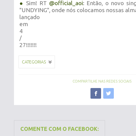
●
Sim! RT
@official_aoi
: Então, o novo sin
"UNDYING", onde nós colocamos nossas alma
lançado
em
4
/
27!!!!!!!
CATEGORIAS
COMPARTILHE NAS REDES SOCIAIS
COMENTE COM O FACEBOOK: