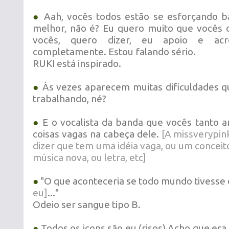
●
Aah, vocês todos estão se esforçando b
melhor, não é? Eu quero muito que vocês
vocês, quero dizer, eu apoio e ac
completamente. Estou falando sério.
RUKI está inspirado.
●
Às vezes aparecem muitas dificuldades q
trabalhando, né?
●
E o vocalista da banda que vocês tanto
coisas vagas na cabeça dele.
[A missverypin
dizer que tem uma idéia vaga, ou um conceito
música nova, ou letra, etc]
●
"O que aconteceria se todo mundo tivess
eu]
..."
Odeio ser sangue tipo B.
●
Todos os icons são eu (risos) Acho que er