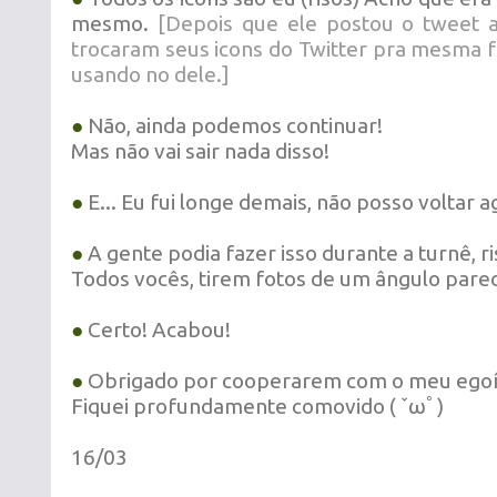
mesmo.
[Depois que ele postou o tweet an
trocaram seus icons do Twitter pra mesma f
usando no dele.]
●
Não, ainda podemos continuar!
Mas não vai sair nada disso!
●
E... Eu fui longe demais, não posso voltar 
●
A gente podia fazer isso durante a turnê, r
Todos vocês, tirem fotos de um ângulo parec
●
Certo! Acabou!
●
Obrigado por cooperarem com o meu egoí
Fiquei profundamente comovido
( ˇωﾟ)
16/03