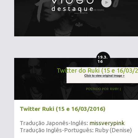
19.3.
16
Twitter do Ruki (15 e 16/03/
POSTADO POR
RUBY
Twitter Ruki (15 e 16/03/2016)
Tradução Japonês-Inglês:
missverypink
Tradução Inglês-Português: Ruby (Denise)