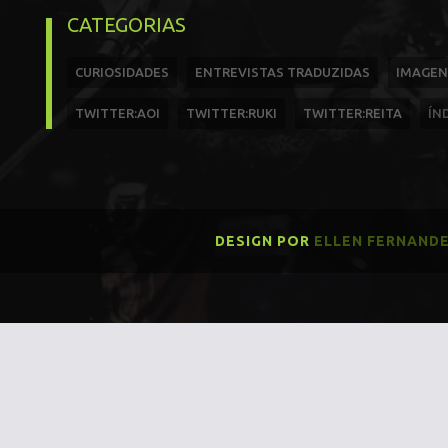
CATEGORIAS
CURIOSIDADES
ENTREVISTAS TRADUZIDAS
IMAGEN
TWITTER:AOI
TWITTER:RUKI
TWITTER:REITA
ÍN
DESIGN POR
ELLEN FERNAND