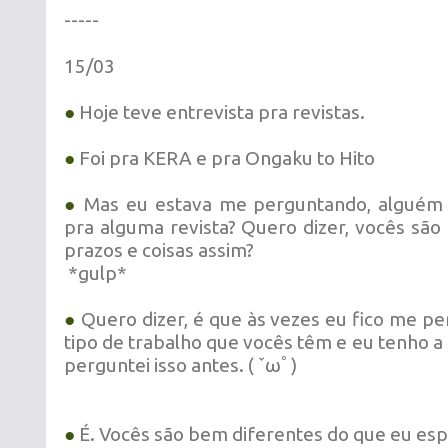
-----
15/03
●
Hoje teve entrevista pra revistas.
●
Foi pra KERA e pra Ongaku to Hito
●
Mas eu estava me perguntando, alguém 
pra alguma revista? Quero dizer, vocês são
prazos e coisas assim?
*gulp*
●
Quero dizer, é que às vezes eu fico me p
tipo de trabalho que vocês têm e eu tenho a
perguntei isso antes.
( ˇωﾟ)
●
É. Vocês são bem diferentes do que eu esp