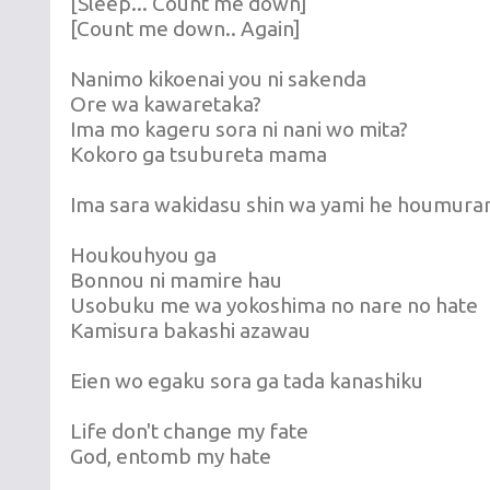
[Sleep... Count me down]
[Count me down.. Again]
Nanimo kikoenai you ni sakenda
Ore wa kawaretaka?
Ima mo kageru sora ni nani wo mita?
Kokoro ga tsubureta mama
Ima sara wakidasu shin wa yami he houmura
Houkouhyou ga
Bonnou ni mamire hau
Usobuku me wa yokoshima no nare no hate
Kamisura bakashi azawau
Eien wo egaku sora ga tada kanashiku
Life don't change my fate
God, entomb my hate