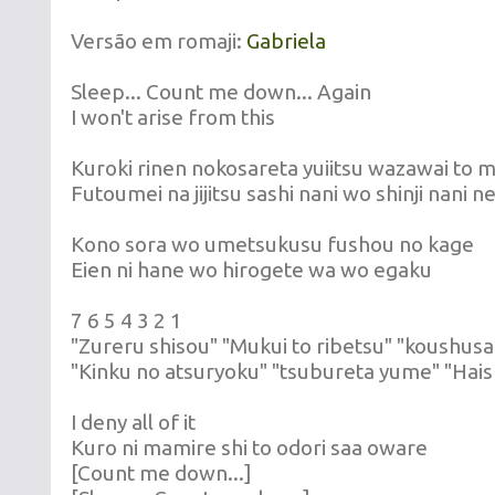
Versão em romaji:
Gabriela
Sleep... Count me down... Again
I won't arise from this
Kuroki rinen nokosareta yuiitsu wazawai to 
Futoumei na jijitsu sashi nani wo shinji nani 
Kono sora wo umetsukusu fushou no kage
Eien ni hane wo hirogete wa wo egaku
7 6 5 4 3 2 1
"Zureru shisou" "Mukui to ribetsu" "koushusai
"Kinku no atsuryoku" "tsubureta yume" "Hais
I deny all of it
Kuro ni mamire shi to odori saa oware
[Count me down...]