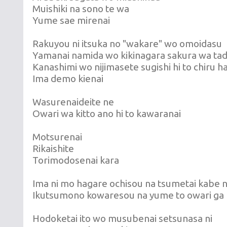
Muishiki na sono te wa
Yume sae mirenai
Rakuyou ni itsuka no "wakare" wo omoidasu
Yamanai namida wo kikinagara sakura wa tad
Kanashimi wo nijimasete sugishi hi to chiru 
Ima demo kienai
Wasurenaideite ne
Owari wa kitto ano hi to kawaranai
Motsurenai
Rikaishite
Torimodosenai kara
Ima ni mo hagare ochisou na tsumetai kabe n
Ikutsumono kowaresou na yume to owari ga
Hodoketai ito wo musubenai setsunasa ni