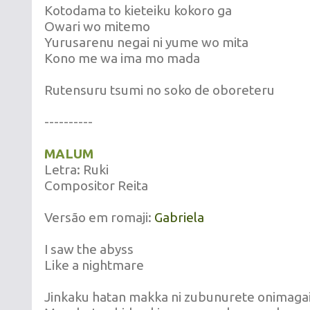
Kotodama to kieteiku kokoro ga
Owari wo mitemo
Yurusarenu negai ni yume wo mita
Kono me wa ima mo mada
Rutensuru tsumi no soko de oboreteru
----------
MALUM
Letra: Ruki
Compositor Reita
Versão em romaji:
Gabriela
I saw the abyss
Like a nightmare
Jinkaku hatan makka ni zubunurete onimaga