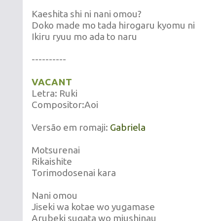
Kaeshita shi ni nani omou?
Doko made mo tada hirogaru kyomu ni
Ikiru ryuu mo ada to naru
----------
VACANT
Letra: Ruki
Compositor:Aoi
Versão em romaji:
Gabriela
Motsurenai
Rikaishite
Torimodosenai kara
Nani omou
Jiseki wa kotae wo yugamase
Arubeki sugata wo miushinau