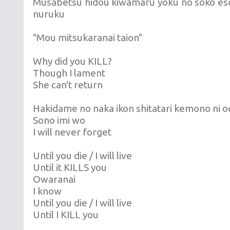
Musabetsu hidou kiwamaru yoku no soko es
nuruku
"Mou mitsukaranai taion"
Why did you KILL?
Though I lament
She can't return
Hakidame no naka ikon shitatari kemono ni o
Sono imi wo
I will never forget
Until you die / I will live
Until it KILLS you
Owaranai
I know
Until you die / I will live
Until I KILL you