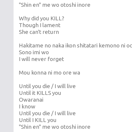
"Shin en" me wo otoshi inore
Why did you KILL?
Though I lament
She can't return
Hakitame no naka ikon shitatari kemono ni o
Sono imi wo
I will never forget
Mou konna ni mo ore wa
Until you die / I will live
Until it KILLS you
Owaranai
I know
Until you die / I will live
Until I KILL you
"Shin en" me wo otoshi inore