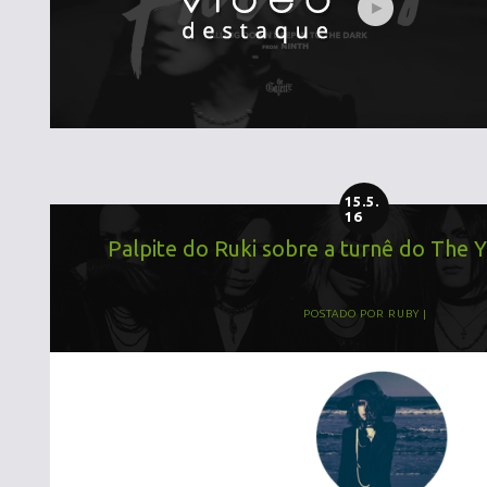
15.5.
16
Palpite do Ruki sobre a turnê do The
POSTADO POR
RUBY