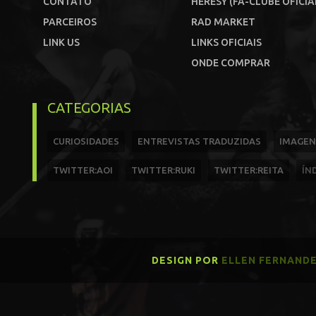
CONTATO
HERESY (FÃ-CLUBE OFICIA
PARCEIROS
RAD MARKET
LINK US
LINKS OFICIAIS
ONDE COMPRAR
CATEGORIAS
CURIOSIDADES
ENTREVISTAS TRADUZIDAS
IMAGEN
TWITTER:AOI
TWITTER:RUKI
TWITTER:REITA
ÍN
DESIGN POR
ELLEN FERNAND