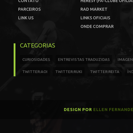
CONTATO
HERESY (FÃ-CLUBE OFICIA
PARCEIROS
RAD MARKET
LINK US
LINKS OFICIAIS
ONDE COMPRAR
CATEGORIAS
CURIOSIDADES
ENTREVISTAS TRADUZIDAS
IMAGEN
TWITTER:AOI
TWITTER:RUKI
TWITTER:REITA
ÍN
DESIGN POR
ELLEN FERNAND