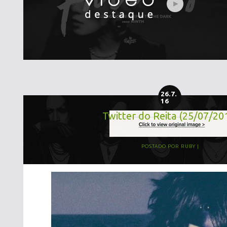
26.7.
16
Twitter do Reita (25/07/20
POSTADO POR
RUBY