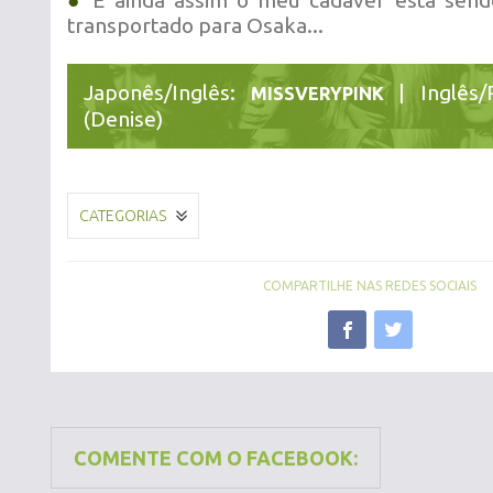
●
E ainda assim o meu cadáver está sen
transportado para Osaka...
Japonês/Inglês:
| Inglês/
MISSVERYPINK
(Denise)
CATEGORIAS
COMPARTILHE NAS REDES SOCIAIS
COMENTE COM O FACEBOOK: