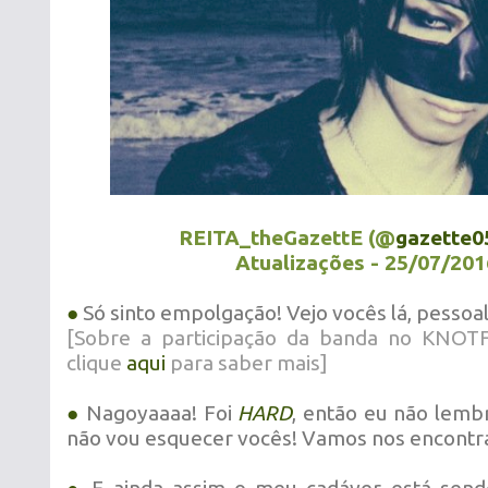
REITA_theGazettE (@
gazette0
Atualizações - 25/07/201
●
Só sinto empolgação! Vejo vocês lá, pessoal
[Sobre a participação da banda no KNO
clique
aqui
para saber mais]
●
Nagoyaaaa! Foi
HARD
, então eu não lemb
não vou esquecer vocês! Vamos nos encontra