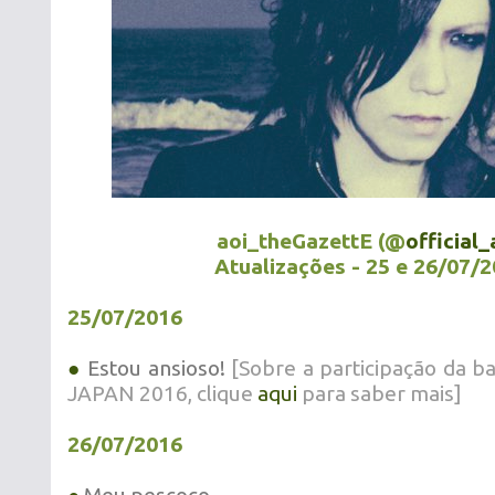
aoi_theGazettE (@
official_
Atualizações - 25 e 26/07/
25/07/2016
●
Estou ansioso!
[Sobre a participação da
JAPAN 2016, clique
aqui
para saber mais]
26/07/2016