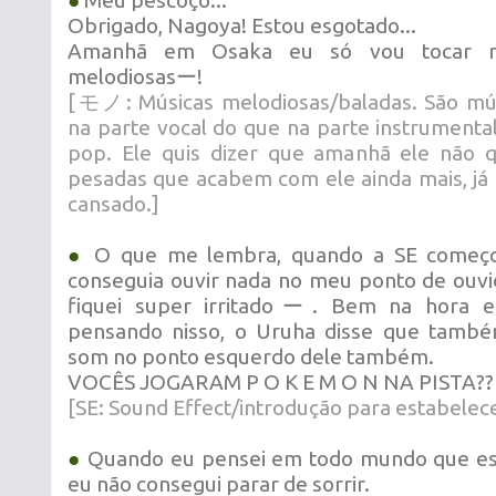
●
Meu pescoço...
Obrigado, Nagoya! Estou esgotado...
Amanhã em Osaka eu só vou tocar m
melodiosasー!
[モノ: Músicas melodiosas/baladas. São mús
na parte vocal do que na parte instrumenta
pop. Ele quis dizer que amanhã ele não q
pesadas que acabem com ele ainda mais, já 
cansado.]
●
O que me lembra, quando a SE começou
conseguia ouvir nada no meu ponto de ouv
fiquei super irritadoー. Bem na hora 
pensando nisso, o Uruha disse que també
som no ponto esquerdo dele também.
VOCÊS JOGARAM P O K E M O N NA PISTA??
[SE: Sound Effect/introdução para estabelec
●
Quando eu pensei em todo mundo que est
eu não consegui parar de sorrir.