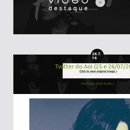
26.7.
16
Twitter do Aoi (25 e 26/07/2
POSTADO POR
RUBY