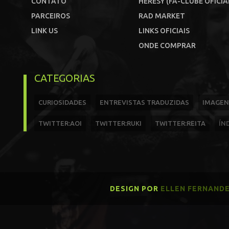
CONTATO
HERESY (FÃ-CLUBE OFICIA
PARCEIROS
RAD MARKET
LINK US
LINKS OFICIAIS
ONDE COMPRAR
CATEGORIAS
CURIOSIDADES
ENTREVISTAS TRADUZIDAS
IMAGEN
TWITTER:AOI
TWITTER:RUKI
TWITTER:REITA
ÍN
DESIGN POR
ELLEN FERNAND