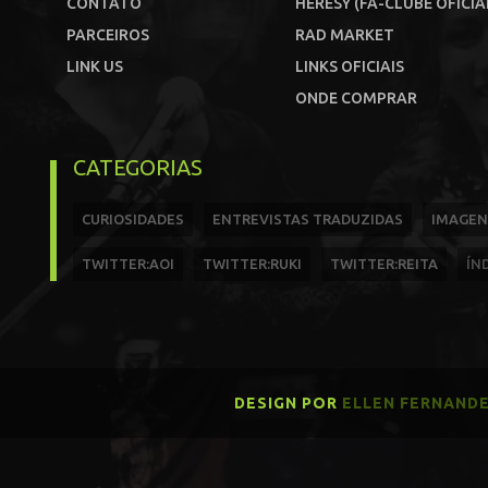
CONTATO
HERESY (FÃ-CLUBE OFICIA
PARCEIROS
RAD MARKET
LINK US
LINKS OFICIAIS
ONDE COMPRAR
CATEGORIAS
CURIOSIDADES
ENTREVISTAS TRADUZIDAS
IMAGEN
TWITTER:AOI
TWITTER:RUKI
TWITTER:REITA
ÍN
DESIGN POR
ELLEN FERNAND