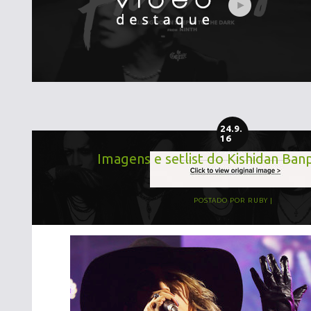
24.9.
16
Imagens e setlist do Kishidan Ba
POSTADO POR
RUBY