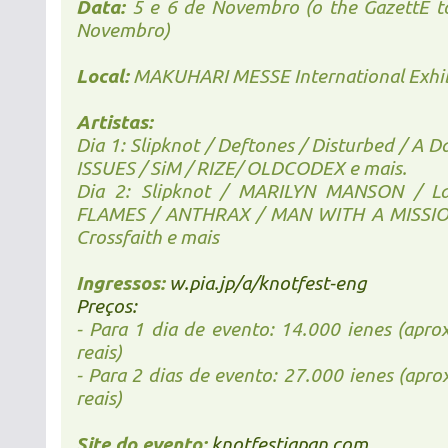
Data:
5 e 6 de Novembro (o the GazettE t
Novembro)
Local:
MAKUHARI MESSE International Exhibi
Artistas:
Dia 1: Slipknot / Deftones / Disturbed / A
ISSUES / SiM / RIZE/ OLDCODEX e mais.
Dia 2: Slipknot / MARILYN MANSON / L
FLAMES / ANTHRAX / MAN WITH A MISSION
Crossfaith e mais
Ingressos:
w.pia.jp/a/knotfest-eng
Preços:
- Para 1 dia de evento: 14.000 ienes (ap
reais)
- Para 2 dias de evento: 27.000 ienes (ap
reais)
Site do evento:
knotfestjapan.com