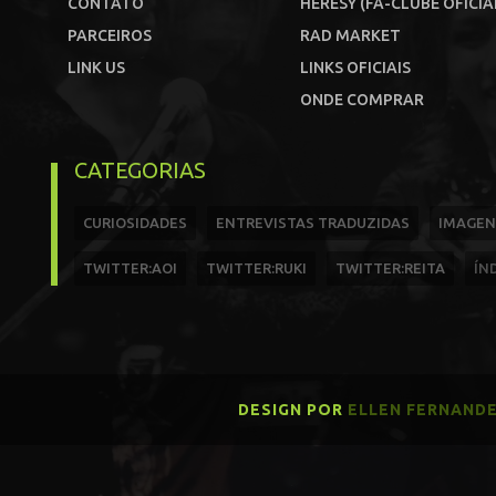
CONTATO
HERESY (FÃ-CLUBE OFICIA
PARCEIROS
RAD MARKET
LINK US
LINKS OFICIAIS
ONDE COMPRAR
CATEGORIAS
CURIOSIDADES
ENTREVISTAS TRADUZIDAS
IMAGEN
TWITTER:AOI
TWITTER:RUKI
TWITTER:REITA
ÍN
DESIGN POR
ELLEN FERNAND