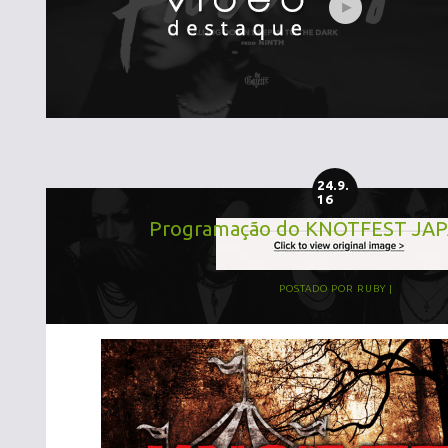
24.9.
16
Programação do KNOTFEST JAP
POSTADO POR
RUBY