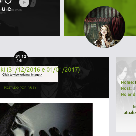
31.12
.16
ki (31/12/2016 e 01/01/2017)
Nome:
Host:
B
POSTADO POR
RUBY
No ar 
I
atuali