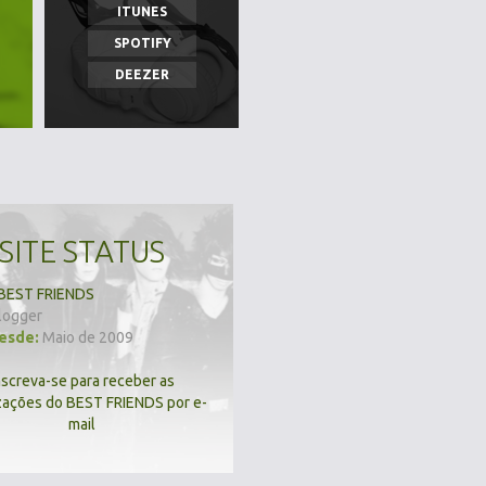
ITUNES
SPOTIFY
DEEZER
SITE STATUS
BEST FRIENDS
logger
desde:
Maio de 2009
nscreva-se para receber as
zações do BEST FRIENDS por e-
mail