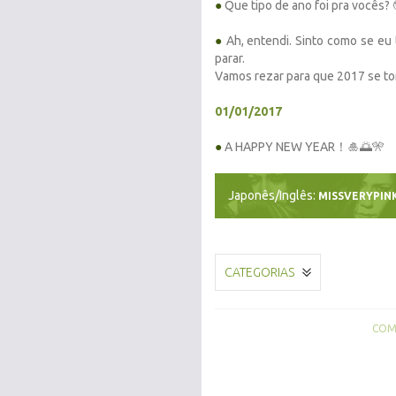
●
Que tipo de ano foi pra vocês? 
●
Ah, entendi. Sinto como se eu 
parar.
Vamos rezar para que 2017 se tor
01/01/2017
●
A HAPPY NEW YEAR！🎍🌅🎌
Japonês/Inglês:
MISSVERYPIN
CATEGORIAS
COMP