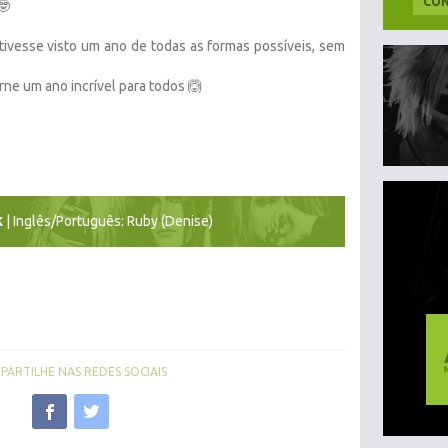
CON
🤓
tivesse visto um ano de todas as formas possíveis, sem
ne um ano incrível para todos 🙆
| Inglês/Português: Ruby (Denise)
K
ARTILHE NAS REDES SOCIAIS