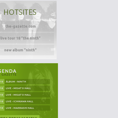
HOTSITES
the-gazette.com
live tour 18 "the ninth"
new album "ninth"
.18
ÁLBUM - NINTH
.18
LIVE - MISATO HALL
.18
LIVE - MISATO HALL
.18
LIVE - ICHIKAWA HALL
.18
LIVE - MAEBASHI HALL