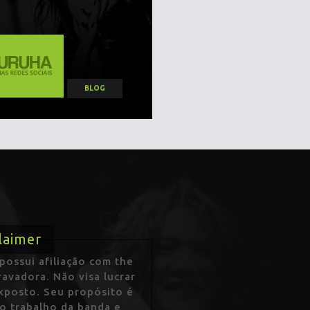
BLOG
laimer
ossui afiliação com the
avadora. Não visa lucrar
exposto. Seu propósito é
 o trabalho da banda e