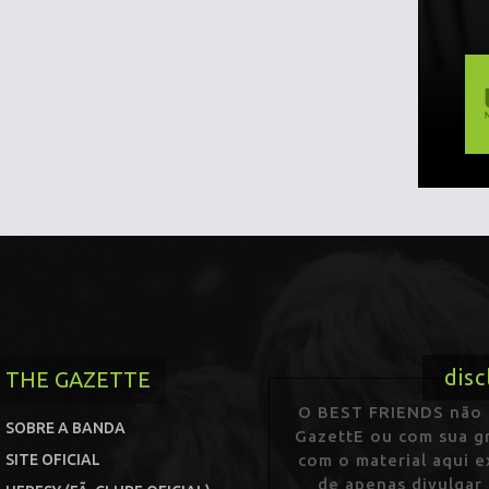
disc
THE GAZETTE
O BEST FRIENDS não p
SOBRE A BANDA
GazettE ou com sua gr
SITE OFICIAL
com o material aqui 
de apenas divulgar