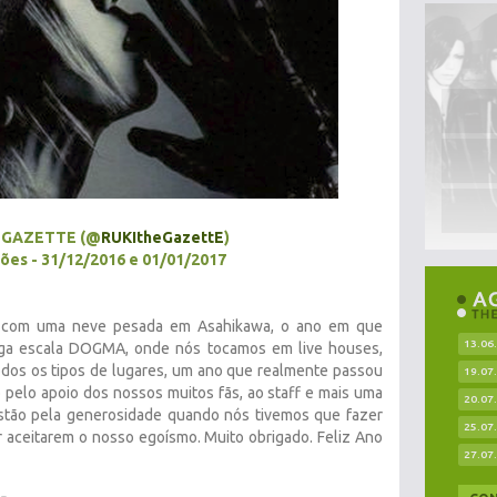
EGAZETTE
(@
RUKItheGazettE
)
ões - 31/12/2016 e 01/01/2017
com uma neve pesada em Asahikawa, o ano em que
13.06
rga escala DOGMA, onde nós tocamos em live houses,
todos os tipos de lugares, um ano que realmente passou
19.07
 pelo apoio dos nossos muitos fãs, ao staff e mais uma
20.07
stão pela generosidade quando nós tivemos que fazer
25.07
r aceitarem o nosso egoísmo. Muito obrigado. Feliz Ano
27.07