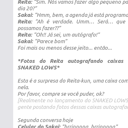
Reita:
“Sim. Nós vamos fazer algo pequeno pa
dia 20?”
Sakai:
“Hmm, bem, a agenda já está programa
Reita:
“Ah é verdade. Umm… Será… que 
possamos fazer??”
Reita:
“Oh!! Já sei, um autógrafo!”
Sakai:
“Parece bom”
Foi mais ou menos desse jeito... então...
*Fotos do Reita autografando caixas
SNAKED LOWS*
Esta é a surpresa do Reita-kun, uma caixa co
nela.
Por favor, compre se você puder, ok?
[Realmente no lançamento do SNAKED LOWS 
gente postando fotos dessas caixas autografa
Segunda conversa hoje
Celular do Sakai:
"brrinnnng, brrinnnng"