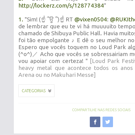
http://lockerz.com/s/128774384
"
1.
"Sim! (☝ ՞ਊ ՞)☝ RT
@
vixen0504
:
@
RUKIth
de lembrar que eu te vi há muuuuito tempo
chamado de Shibuya Public Hall. Havia muitos
foi tão empolgante ♪ E dê o seu melhor 
Espero que vocês toquem no Loud Park 
(^o^)／ Acho que vocês se sobressairiam m
vou apoiar com certeza! "
[Loud Park Festiv
heavy metal que acontece todos os anos
Arena ou no Makuhari Messe]
CATEGORIAS
COMPARTILHE NAS REDES SOCIAIS