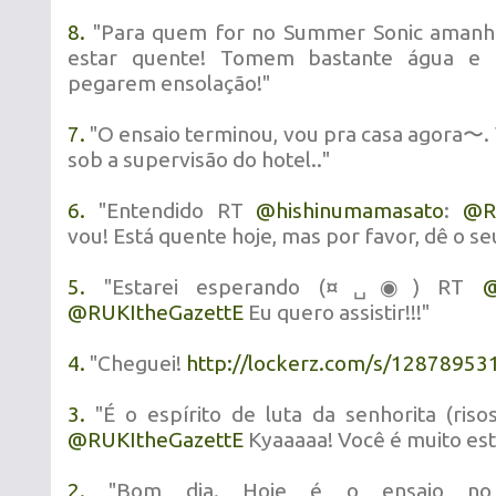
8.
"Para quem for no Summer Sonic amanhã
estar quente! Tomem bastante água e 
pegarem ensolação!"
7.
"O ensaio terminou, vou pra casa agora〜.
sob a supervisão do hotel.."
6.
"Entendido RT
@
hishinumamasato
:
@
R
vou! Está quente hoje, mas por favor, dê o se
5.
"Estarei esperando (¤␣◉) RT
@
RUKItheGazettE
Eu quero assistir!!!"
4.
"Cheguei!
http://lockerz.com/s/12878953
3.
"É o espírito de luta da senhorita (ris
@
RUKItheGazettE
Kyaaaaa! Você é muito es
2.
"Bom dia. Hoje é o ensaio no 