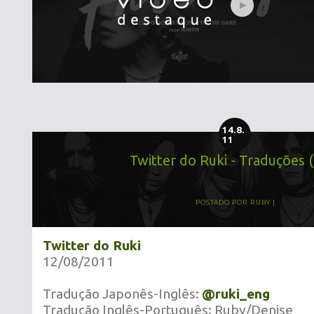
14.8.
11
Twitter do Ruki - Traduções 
POSTADO POR
RUBY
Twitter do Ruki
12/08/2011
Tradução Japonês-Inglês:
@ruki_eng
Tradução Inglês-Português: Ruby/Denise