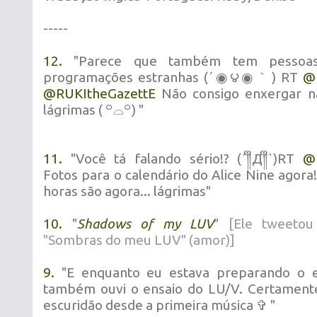
-----
12.
"Parece que também tem pessoas
programações estranhas (´◉౪◉｀) RT
@
@
RUKItheGazettE
Não consigo enxergar n
lágrimas ( ꒪⌓꒪) "
11.
"Você tá falando sério!? (´༎ຶД༎ຶ`)RT
@
Fotos para o calendário do Alice Nine agora
horas são agora... lágrimas"
10.
"
Shadows of my LUV
"
[Ele tweetou
"Sombras do meu LUV" (amor)]
9.
"E enquanto eu estava preparando o e
também ouvi o ensaio do LU/V. Certamente
escuridão desde a primeira música ✞ "