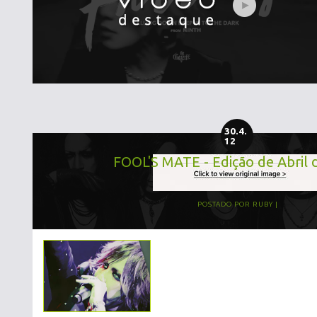
30.4.
12
FOOL'S MATE - Edição de Abril 
POSTADO POR
RUBY