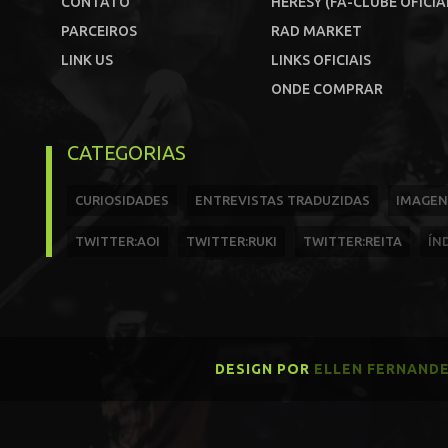
CONTATO
HERESY (FÃ-CLUBE OFICIA
PARCEIROS
RAD MARKET
LINK US
LINKS OFICIAIS
ONDE COMPRAR
CATEGORIAS
CURIOSIDADES
ENTREVISTAS TRADUZIDAS
IMAGEN
TWITTER:AOI
TWITTER:RUKI
TWITTER:REITA
ÍN
DESIGN POR
ELLEN FERNAND