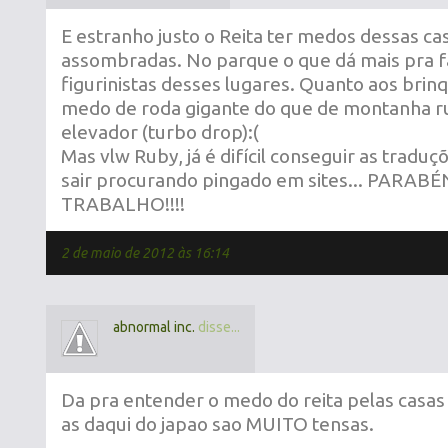
E estranho justo o Reita ter medos dessas ca
assombradas. No parque o que dá mais pra f
figurinistas desses lugares. Quanto aos brin
medo de roda gigante do que de montanha r
elevador (turbo drop):(
Mas vlw Ruby, já é difícil conseguir as traduç
sair procurando pingado em sites... PARAB
TRABALHO!!!!
2 de maio de 2012 às 16:14
abnormal inc.
disse...
Da pra entender o medo do reita pelas casa
as daqui do japao sao MUITO tensas.