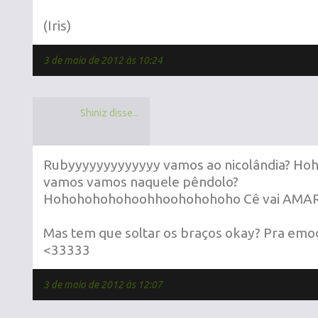
(Iris)
3 de maio de 2012 às 10:24
Shiniz disse...
Rubyyyyyyyyyyyyy vamos ao nicolândia? H
vamos vamos naquele pêndolo?
Hohohohohohoohhoohohohoho Cê vai AMAR
Mas tem que soltar os braços okay? Pra emo
<33333
3 de maio de 2012 às 12:07