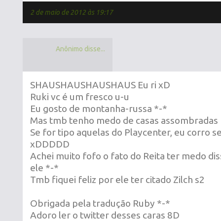
2 de maio de 2012 às 19:17
Anônimo disse...
SHAUSHAUSHAUSHAUS Eu ri xD
Ruki vc é um fresco u-u
Eu gosto de montanha-russa *-*
Mas tmb tenho medo de casas assombradas 
Se for tipo aquelas do Playcenter, eu corro s
xDDDDD
Achei muito fofo o fato do Reita ter medo diss
ele *-*
Tmb fiquei feliz por ele ter citado Zilch s2
Obrigada pela tradução Ruby *-*
Adoro ler o twitter desses caras 8D