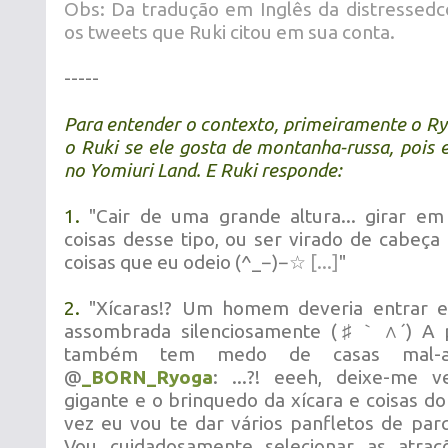
Obs: Da tradução em Inglês da distressedc
os tweets que Ruki citou em sua conta.
-----
Para entender o contexto, primeiramente o R
o Ruki se ele gosta de montanha-russa, pois e
no
Yomiuri Land
. E Ruki responde:
1.
"Cair de uma grande altura... girar em 
coisas desse tipo, ou ser virado de cabeça p
coisas que eu odeio (^_−)−☆
[...]
"
2.
"Xícaras!? Um homem deveria entrar 
assombrada silenciosamente (♯｀∧´) A pr
também tem medo de casas mal-as
@
_BORN_Ryoga
: ...?! eeeh, deixe-me v
gigante e o brinquedo da xícara e coisas do
vez eu vou te dar vários panfletos de par
Vou cuidadosamente selecionar as atra