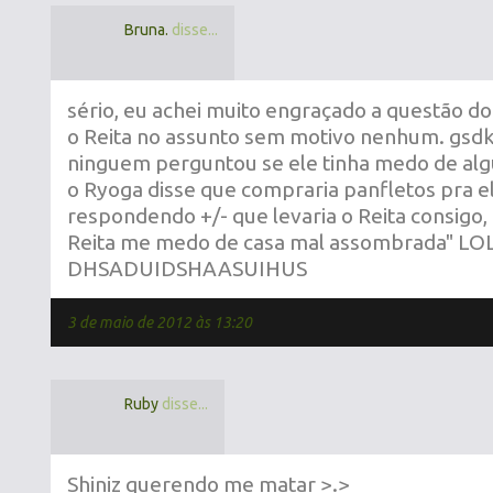
Bruna.
disse...
sério, eu achei muito engraçado a questão do
o Reita no assunto sem motivo nenhum. gsdkçlj
ninguem perguntou se ele tinha medo de alg
o Ryoga disse que compraria panfletos pra el
respondendo +/- que levaria o Reita consigo
Reita me medo de casa mal assombrada" LO
DHSADUIDSHAASUIHUS
3 de maio de 2012 às 13:20
Ruby
disse...
Shiniz querendo me matar >.>