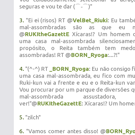
seguras e vou te dar (⌒‐⌒)"
3.
"Ei ei (risos) RT @
VelBet_Riuki
: Eu tamb
mal-assombradas são as que eu m
@
RUKItheGazettE
Xícaras!? Um homem d
uma casa mal-assombrada silencios
propósito, o Reita também tem med
assombradas! RT @
BORN_Ryoga
:...?!"
4.
"(^-^) RT
_BORN_Ryoga
: Eu não consigo f
uma casa mal-assombrada, eu fico com mu
Ruki-kun vai a frente e eu e o Reita-kun va
Vou procurar por um parque de diversões 
mal-assombrada assustadora
ver!"@
RUKItheGazettE
: Xícaras!? Um home
5.
"zilch"
6.
"Vamos comer antes disso! @
BORN_Ry