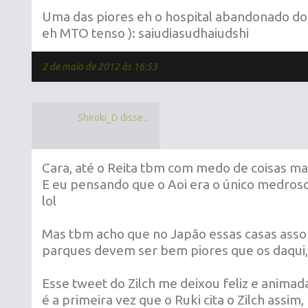
Uma das piores eh o hospital abandonado do 
eh MTO tenso ): saiudiasudhaiudshi
2 de maio de 2012 às 16:53
Shiroki_D disse...
Cara, até o Reita tbm com medo de coisas m
E eu pensando que o Aoi era o único medroso
lol
Mas tbm acho que no Japão essas casas as
parques devem ser bem piores que os daqui,
Esse tweet do Zilch me deixou feliz e anima
é a primeira vez que o Ruki cita o Zilch assim,