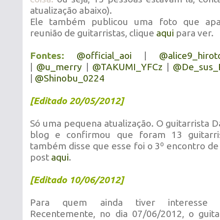
atualização abaixo).
Ele também publicou uma foto que ap
reunião de guitarristas, clique
aqui
para ver.
Fontes:
@official_aoi
|
@alice9_hirot
|
@u_merry
|
@TAKUMI_YFCz
|
@De_sus_
|
@Shinobu_0224
[Editado 20/05/2012]
Só uma pequena atualização. O guitarrista Da
blog e confirmou que foram 13 guitarri
também disse que esse foi o 3º encontro de g
post
aqui
.
[Editado 10/06/2012]
Para quem ainda tiver interesse n
Recentemente, no dia 07/06/2012, o guit