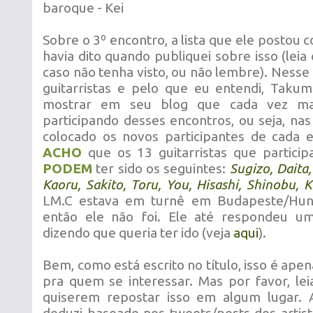
baroque - Kei
Sobre o 3º encontro, a lista que ele postou c
havia dito quando publiquei sobre isso (leia 
caso não tenha visto, ou não lembre). Ness
guitarristas e pelo que eu entendi, Taku
mostrar em seu blog que cada vez ma
participando desses encontros, ou seja, nas 
colocado os novos participantes de cada 
ACHO
que os 13 guitarristas que partici
PODEM
ter sido os seguintes:
Sugizo, Daita,
Kaoru, Sakito, Toru, You, Hisashi, Shinobu, 
LM.C estava em turnê em Budapeste/Hung
então ele não foi. Ele até respondeu u
dizendo que queria ter ido (veja
aqui
).
Bem, como está escrito no título, isso é ape
pra quem se interessar. Mas por favor, le
quiserem repostar isso em algum lugar. 