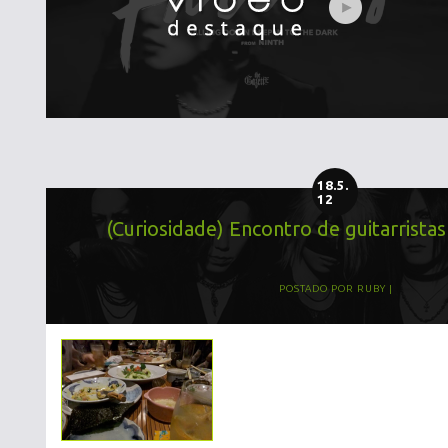
18.5.
12
(Curiosidade) Encontro de guitarrista
POSTADO POR
RUBY