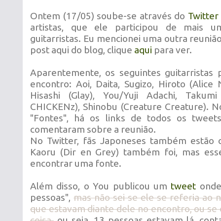
Ontem (17/05) soube-se através do
Twitter
artistas, que ele participou de mais 
guitarristas. Eu mencionei uma outra reuni
post aqui do blog, clique
aqui
para ver.
Aparentemente, os seguintes guitarristas 
encontro: Aoi, Daita, Sugizo, Hiroto (Alice 
Hisashi (Glay), You/Yuji Adachi, Taku
CHICKENz), Shinobu (Creature Creature). No
"Fontes", há os links de todos os tweets
comentaram sobre a reunião.
No Twitter, fãs Japoneses também estão
Kaoru (Dir en Grey) também foi, mas ess
encontrar uma fonte.
Além disso, o You publicou um
tweet
onde
pessoas",
mas não sei se ele se referia ao
que estavam diante dele no encontro, ou se e
coisa.
ou seja, 13 pessoas estavam lá, cont