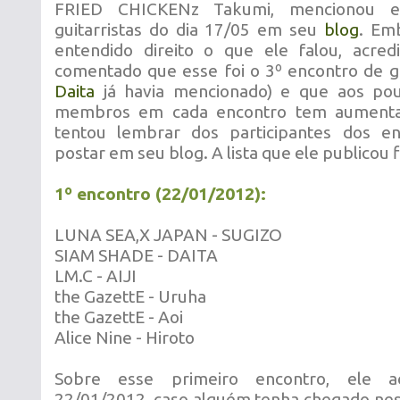
FRIED CHICKENz Takumi, mencionou e
guitarristas do dia 17/05 em seu
blog
. Em
entendido direito o que ele falou, acred
comentado que esse foi o 3º encontro de gu
Daita
já havia mencionado) e que aos po
membros em cada encontro tem aumentad
tentou lembrar dos participantes dos en
postar em seu blog. A lista que ele publicou 
1º encontro (22/01/2012):
LUNA SEA,X JAPAN - SUGIZO
SIAM SHADE - DAITA
LM.C - AIJI
the GazettE - Uruha
the GazettE - Aoi
Alice Nine - Hiroto
Sobre esse primeiro encontro, ele a
22/01/2012, caso alguém tenha chegado ness