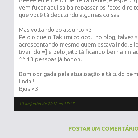
Aeeee eu entendi perfeitamente, e espero q
vem fuçar aqui saiba repassar os fatos direit
que você tá deduzindo algumas coisas.
Mas voltando ao assunto <3
Pelo o que o Takumi colocou no blog, talvez s
acrescentando mesmo quem estava indo.E le
tiver ido =] e pelo jeito tá ficando bem anim
^^ 13 pessoas já hohoh.
Bom obrigada pela atualização e tá tudo bem
linda!!!
Bjos <3
10 de junho de 2012 às 17:17
POSTAR UM COMENTÁRI