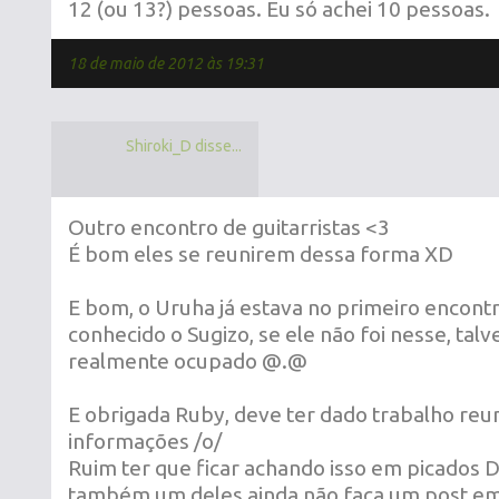
12 (ou 13?) pessoas. Eu só achei 10 pessoas.
18 de maio de 2012 às 19:31
Shiroki_D disse...
Outro encontro de guitarristas <3
É bom eles se reunirem dessa forma XD
E bom, o Uruha já estava no primeiro encontr
conhecido o Sugizo, se ele não foi nesse, tal
realmente ocupado @.@
E obrigada Ruby, deve ter dado trabalho reun
informações /o/
Ruim ter que ficar achando isso em picados
também um deles ainda não faça um post em