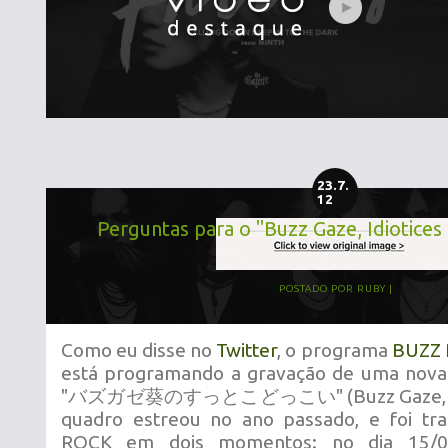
23.7.
12
Perguntas para o "Buzz Gaze, Idiotices
POSTADO POR
RUBY
Como eu disse no
Twitter
, o programa
BUZZ 
está programando a gravação de uma nova
"バズガゼ葵のすっとこどっこい" (Buzz Gaze, Idiot
quadro estreou no ano passado, e foi tr
ROCK em dois momentos: no dia 15/0