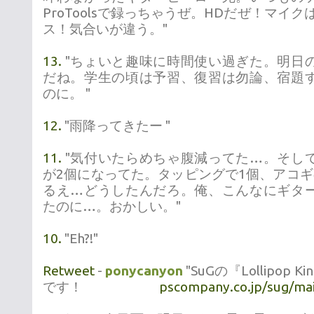
ProToolsで録っちゃうぜ。HDだぜ！マイクはA
ス！気合いが違う。"
13.
"ちょいと趣味に時間使い過ぎた。明日
だね。学生の頃は予習、復習は勿論、宿題
のに。 "
12.
"雨降ってきたー "
11.
"気付いたらめちゃ腹減ってた…。そし
が2個になってた。タッピングで1個、アコギ
るえ…どうしたんだろ。俺、こんなにギタ
たのに…。おかしい。"
10.
"Eh?!"
Retweet
-
ponycanyon
"SuGの『Lollipop
です！
pscompany.co.jp/sug/ma