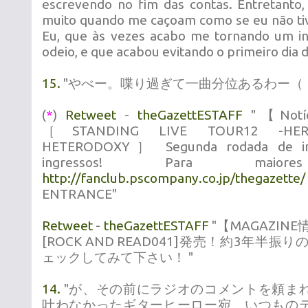
escrevendo no fim das contas. Entretanto
muito quando me caçoam como se eu não ti
Eu, que às vezes acabo me tornando um i
odeio, e que acabou evitando o primeiro dia 
15.
"やべー。喋り過ぎて一曲分位あるわー（
(
*
)
Retweet
-
theGazettESTAFF
"【Notíc
［STANDING LIVE TOUR12 -HERE
HETERODOXY］ Segunda rodada de ins
ingressos! Para maiores
http://fanclub.pscompany.co.jp/thegazette/
ENTRANCE"
Retweet
-
theGazettESTAFF
"【MAGAZIN
[ROCK AND READ041]発売！約3年半振
ェックしてみて下さい！ "
14.
"が、その前にラジオのコメントを頼ま
叶わなかったギターヒーロー宛。いつもの