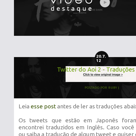
20.7.
12
Twitter do Aoi 2 - Traduções
POSTADO POR
RUBY
Leia
esse post
antes de ler as traduções abai
Os tweets que estão em Japonês fora
encontrei traduzidos em Inglês. Caso você
ou saiba a tradução de algum tweet e quiser 