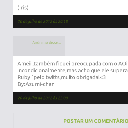
(Iris)
20 de julho de 2012 às 20:18
Anônimo disse...
Ameiii,também fiquei preocupada com o AOi
incondicionalmente,mas acho que ele supera
Ruby ´pelo twitts,muito obrigada!<3
By:Azumi-chan
20 de julho de 2012 às 23:09
POSTAR UM COMENTÁRI