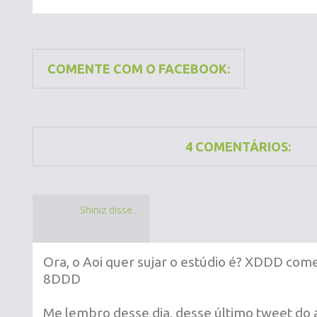
COMENTE COM O FACEBOOK:
4 COMENTÁRIOS:
Shiniz disse...
Ora, o Aoi quer sujar o estúdio é? XDDD co
8DDD
Me lembro desse dia, desse último tweet do 