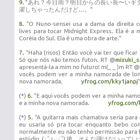
9.
"あれ？今日雨？明日からの長い長〜いギ
濯しちゃったんだけど…。"
8.
"O Nuno-sensei usa a dama da direita 
lives para tocar Midnight Express. Ela é a
Coréia do Sul. Ela é uma obra de arte."
7.
"Haha (risos) Então você vai ter que ficar 
Só que nós não temos futon. RT @
mizuki_s
apresentá-la a mim no futuro! m(_ _ )m RT @
vocês podem ver a minha namorada de lon
nova namorada.
yfrog.com/kky1janpj
"
(
*
)
6.
"E aqui vocês podem ver a minha namo
e a minha nova namorada.
yfrog.com/
(
*
)
5.
"A guitarra mais chamativa seria para 
eu usaria só pra tocar enquanto bebo com
normalmente eu não tenho permissão para 
estúdio. ( ੱ ಒౢੱ) 後、そんな弾けないっていうﾌﾞ