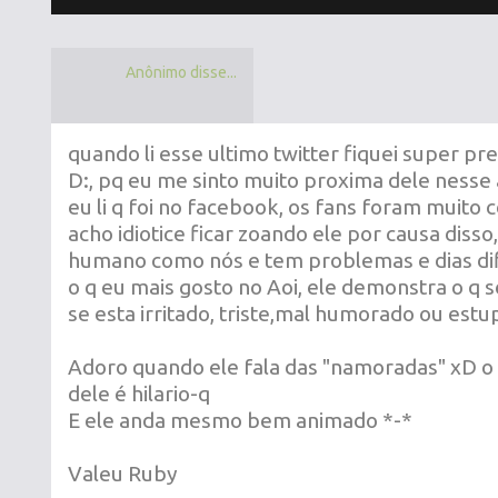
Anônimo disse...
quando li esse ultimo twitter fiquei super p
D:, pq eu me sinto muito proxima dele nesse
eu li q foi no facebook, os fans foram muito
acho idiotice ficar zoando ele por causa disso
humano como nós e tem problemas e dias dific
o q eu mais gosto no Aoi, ele demonstra o q 
se esta irritado, triste,mal humorado ou estu
Adoro quando ele fala das "namoradas" xD o 
dele é hilario-q
E ele anda mesmo bem animado *-*
Valeu Ruby