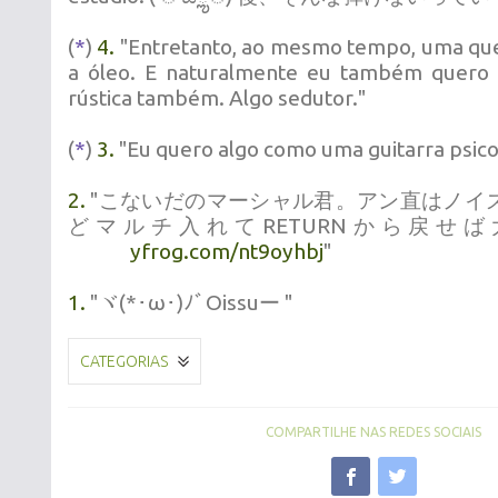
(
*
)
4.
"Entretanto, ao mesmo tempo, uma qu
a óleo. E naturalmente eu também quero 
rústica também. Algo sedutor."
(
*
)
3.
"Eu quero algo como uma guitarra psico
2.
"こないだのマーシャル君。アン直はノイ
どマルチ入れてRETURNから戻せ
yfrog.com/nt9oyhbj
"
1.
"ヾ(*･ω･)ﾉﾞOissuー "
CATEGORIAS
COMPARTILHE NAS REDES SOCIAIS