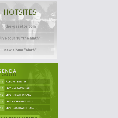
HOTSITES
the-gazette.com
live tour 18 "the ninth"
new album "ninth"
.18
ÁLBUM - NINTH
.18
LIVE - MISATO HALL
.18
LIVE - MISATO HALL
.18
LIVE - ICHIKAWA HALL
.18
LIVE - MAEBASHI HALL