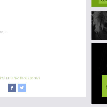
CON
ven～
ARTILHE NAS REDES SOCIAIS