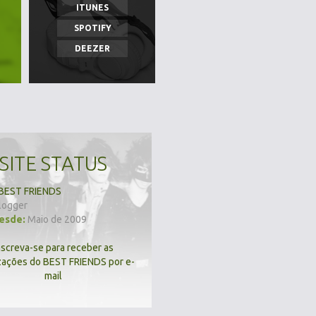
ITUNES
SPOTIFY
DEEZER
SITE STATUS
BEST FRIENDS
logger
desde:
Maio de 2009
nscreva-se para receber as
zações do BEST FRIENDS por e-
mail