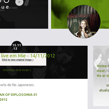
15.11
.12
o live em Mie - 14/11/2012
Nome:
Host:
B
POSTADO POR
RUBY
No ar 
eports de fãs Japoneses.
I
atuali
OAN OF DIPLOSOMIA 01
/2012