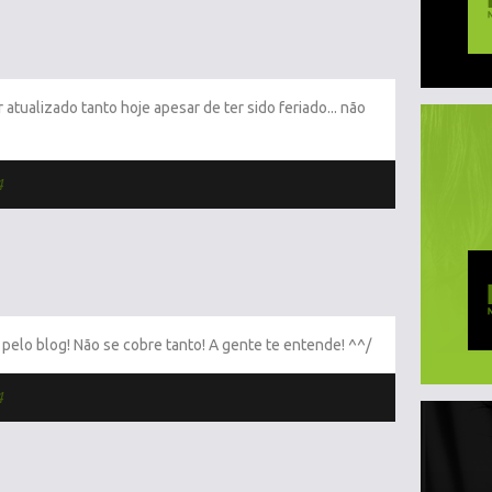
atualizado tanto hoje apesar de ter sido feriado... não
4
o pelo blog! Não se cobre tanto! A gente te entende! ^^/
4