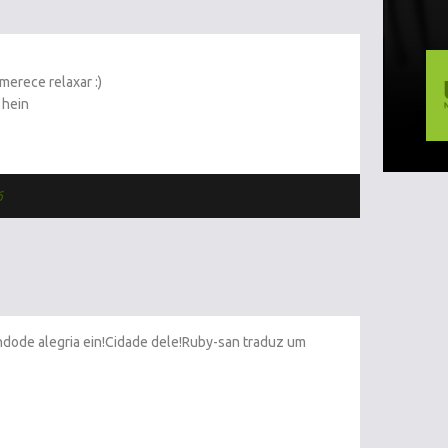
 merece relaxar :)
 hein
6
ndode alegria ein!Cidade dele!Ruby-san traduz um