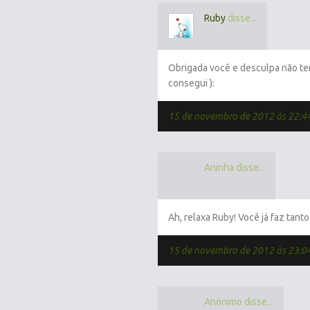
Ruby
disse...
Obrigada você e desculpa não ter 
consegui ):
15 de novembro de 2012 às 22:4
Aninha disse...
Ah, relaxa Ruby! Você já faz tant
15 de novembro de 2012 às 23:0
Anônimo disse...