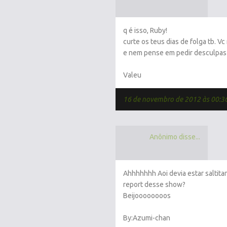
q é isso, Ruby!
curte os teus dias de folga tb. Vc
e nem pense em pedir desculpas
Valeu
16 de novembro de 2012 às 00:3
Anônimo disse...
Ahhhhhhh Aoi devia estar saltita
report desse show?
Beijoooooooos
By:Azumi-chan