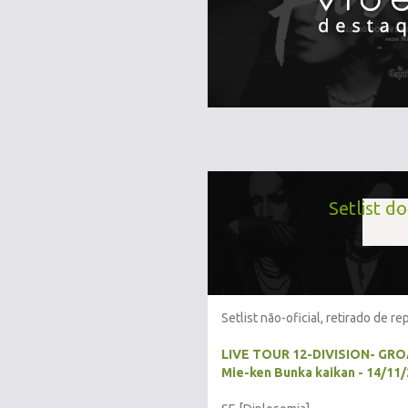
Setlist d
Setlist não-oficial, retirado de r
LIVE TOUR 12-DIVISION- GR
Mie-ken Bunka kaikan - 14/11