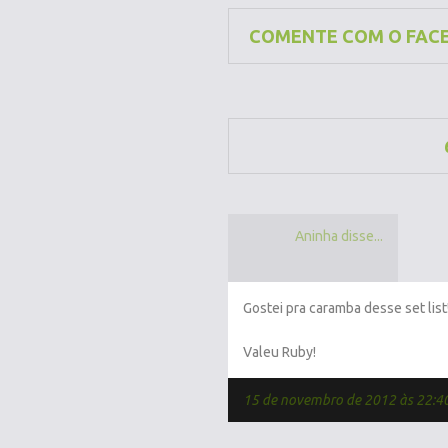
COMENTE COM O FAC
Aninha disse...
Gostei pra caramba desse set list!
Valeu Ruby!
15 de novembro de 2012 às 22:4