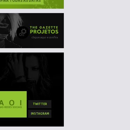
FIRA TODAS AS DATAS
clique aqui e confira
TWITTER
INSTAGRAM