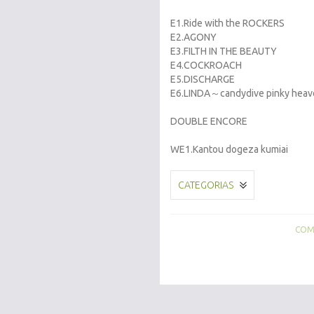
E1.Ride with the ROCKERS
E2.AGONY
E3.FILTH IN THE BEAUTY
E4.COCKROACH
E5.DISCHARGE
E6.LINDA～candydive pinky hea
DOUBLE ENCORE
WE1.Kantou dogeza kumiai
CATEGORIAS
COMP