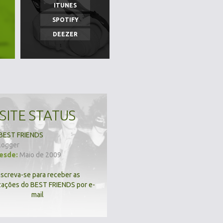
ITUNES
SPOTIFY
DEEZER
SITE STATUS
BEST FRIENDS
logger
desde:
Maio de 2009
nscreva-se para receber as
zações do BEST FRIENDS por e-
mail