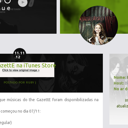
11.11
.12
azettE na iTunes Store
Nome:
Host:
B
POSTADO POR
RUBY
No ar 
ue músicas do the GazettE foram disponibilizadas na
I
atuali
s começou no dia 07/11:
egular)