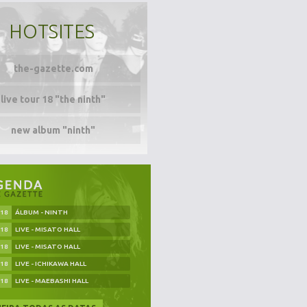
HOTSITES
the-gazette.com
live tour 18 "the ninth"
new album "ninth"
.18
ÁLBUM - NINTH
.18
LIVE - MISATO HALL
.18
LIVE - MISATO HALL
.18
LIVE - ICHIKAWA HALL
.18
LIVE - MAEBASHI HALL