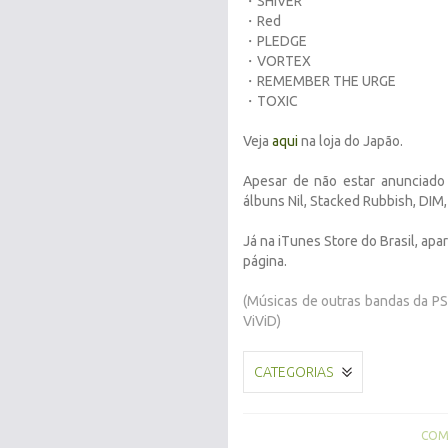
・SHIVER
・Red
・PLEDGE
・VORTEX
・REMEMBER THE URGE
・TOXIC
Veja
aqui
na loja do Japão.
Apesar de não estar anunciado
álbuns Nil, Stacked Rubbish, DIM
Já na iTunes Store do Brasil, a
página.
(Músicas de outras bandas da P
ViViD)
CATEGORIAS
COMP