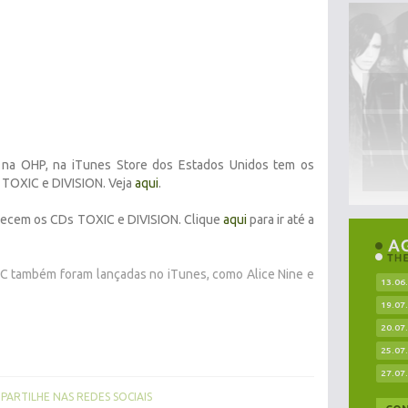
 na OHP, na iTunes Store dos Estados Unidos tem os
, TOXIC e DIVISION. Veja
aqui
.
parecem os CDs TOXIC e DIVISION. Clique
aqui
para ir até a
SC também foram lançadas no iTunes, como Alice Nine e
13.06
19.07
20.07
25.07
27.07
ARTILHE NAS REDES SOCIAIS