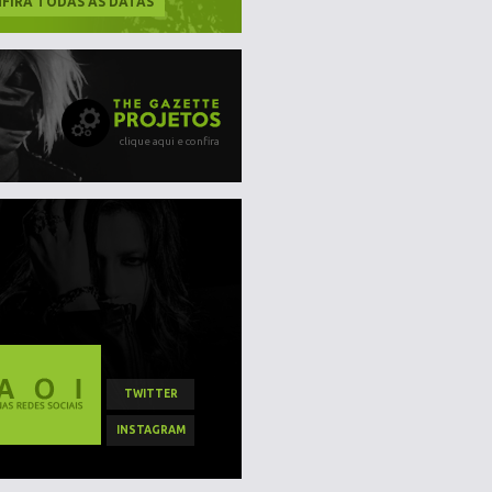
FIRA TODAS AS DATAS
clique aqui e confira
TWITTER
INSTAGRAM