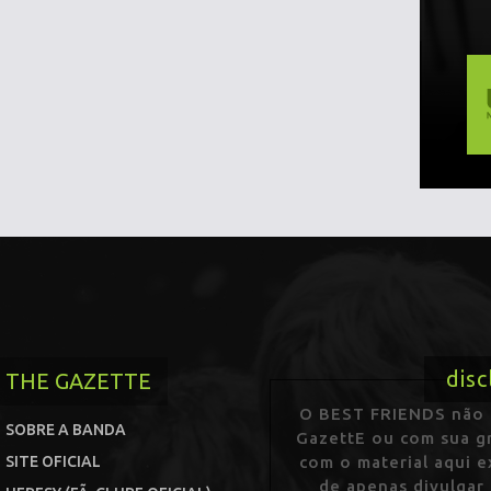
disc
THE GAZETTE
O BEST FRIENDS não p
SOBRE A BANDA
GazettE ou com sua gr
SITE OFICIAL
com o material aqui 
de apenas divulgar