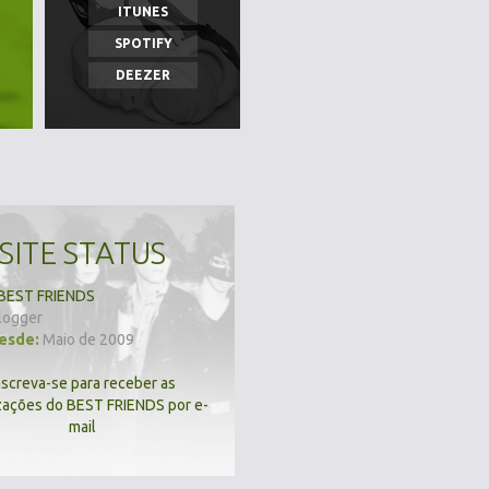
ITUNES
SPOTIFY
DEEZER
SITE STATUS
BEST FRIENDS
logger
desde:
Maio de 2009
nscreva-se para receber as
zações do BEST FRIENDS por e-
mail