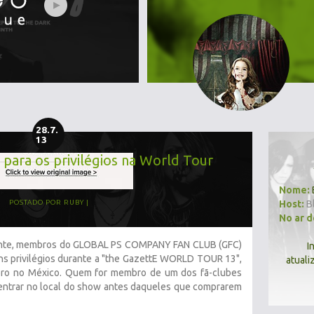
28.7.
13
 para os privilégios na World Tour
Nome:
Host:
B
POSTADO POR
RUBY
No ar 
ente, membros do GLOBAL PS COMPANY FAN CLUB (GFC)
I
uns privilégios durante a "the GazettE WORLD TOUR 13",
atuali
ro no México. Quem for membro de um dos fã-clubes
entrar no local do show antes daqueles que comprarem