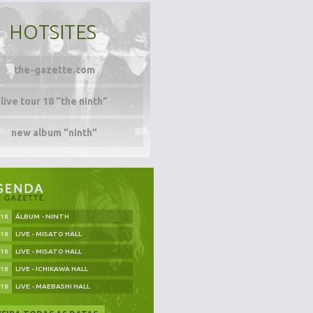
HOTSITES
the-gazette.com
live tour 18 "the ninth"
new album "ninth"
.18
ÁLBUM - NINTH
.18
LIVE - MISATO HALL
.18
LIVE - MISATO HALL
.18
LIVE - ICHIKAWA HALL
.18
LIVE - MAEBASHI HALL