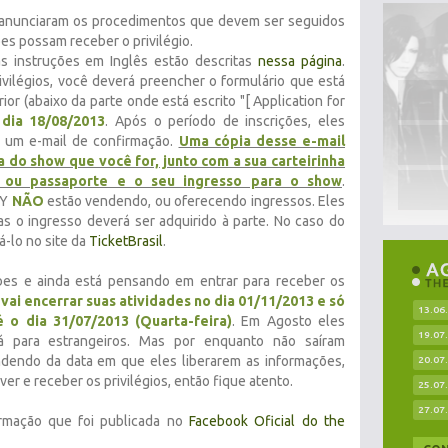
anunciaram os procedimentos que devem ser seguidos
es possam receber o privilégio.
s instruções em Inglês estão descritas
nessa página
.
ivilégios, você deverá preencher o formulário que está
rior (abaixo da parte onde está escrito "[ Application for
dia 18/08/2013
. Após o período de inscrições, eles
s um e-mail de confirmação.
Uma cópia desse e-mail
 do show que você for, junto com a sua carteirinha
e ou passaporte e o seu ingresso para o show
.
SY
NÃO
estão vendendo, ou oferecendo ingressos. Eles
as o ingresso deverá ser adquirido à parte. No caso do
-lo no site da
TicketBrasil
.
bes e ainda está pensando em entrar para receber os
vai encerrar suas atividades no dia 01/11/2013 e só
13.06
é o dia 31/07/2013 (Quarta-feira)
. Em Agosto eles
19.07
á para estrangeiros. Mas por enquanto não saíram
dendo da data em que eles liberarem as informações,
20.07
er e receber os privilégios, então fique atento.
25.07
27.07
ormação que foi publicada no
Facebook Oficial do the