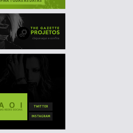
FIRA TODAS AS DATAS
clique aqui e confira
TWITTER
INSTAGRAM