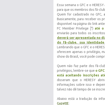
Essa semana o GFC e o HERESY 
para que os membros dos fã-club
Quem for cadastrado no GFC, a
Basicamente, para receber os pr
disponível na página do link ante
FC Member Privilege ]")
até o 
enviarão para todos os inscrito
deverá ser apresentada no dia
do fã-clube, sua identidad
Lembrando que o GFC e o HERE
oferecem apenas o privilégio, m
show do Brasil, você pode comprá
Quem não faz parte dos fã-clu
privilégios, lembre-se que
o GFC 
está aceitando inscrições at
disseram que o HERESY abrir
informações sobre isso e depen
talvez não dê tempo de se inscrev
Abaixo está a tradução da inf
GazettE
: