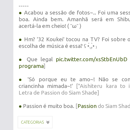
-----
●
Acabou a sessão de fotos~.. Foi uma ses
boa. Ainda bem. Amanhã será em Shibu
acertá-la em cheio! ( ˘ω˘ )
●
Hm? '32 Koukei' tocou na TV? Foi sobre 
escolha de música é essa? ʕ •́؈•̀ ₎
●
Que legal
pic.twitter.com/xsStbEnUbD
programa
]
●
'Só porque eu te amo~! Não se com
criancinha mimada~!'
["Aishiteru kara to 
Letra de Passion do Siam Shade]
●
Passion é muito boa.
[
Passion
do Siam Sha
CATEGORIAS