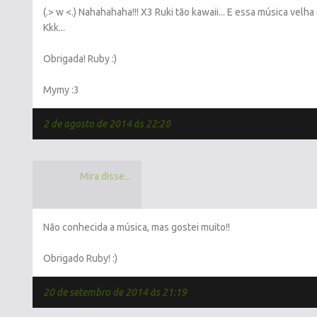
(.> w <.) Nahahahaha!!! X3 Ruki tão kawaii... E essa música velha (. '
Kkk...
Obrigada! Ruby :)
Mymy :3
2 de agosto de 2014 às 22:28
Mira disse...
Não conhecida a música, mas gostei muito!!
Obrigado Ruby! :)
20 de setembro de 2014 às 21:19