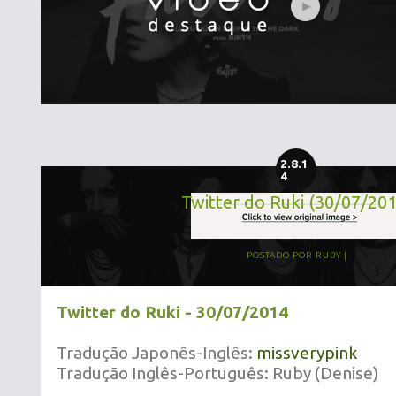
2.8.1
4
Twitter do Ruki (30/07/20
POSTADO POR
RUBY
Twitter do Ruki - 30/07/2014
Tradução Japonês-Inglês:
missverypink
Tradução Inglês-Português: Ruby (Denise)