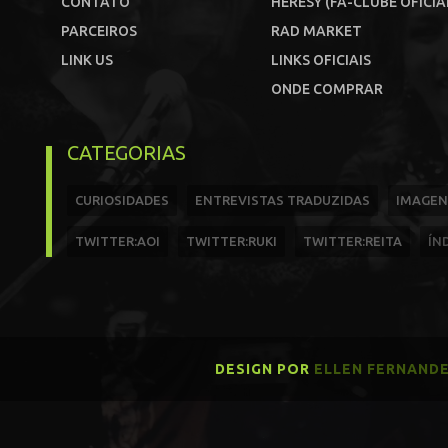
CONTATO
HERESY (FÃ-CLUBE OFICIA
PARCEIROS
RAD MARKET
LINK US
LINKS OFICIAIS
ONDE COMPRAR
CATEGORIAS
CURIOSIDADES
ENTREVISTAS TRADUZIDAS
IMAGEN
TWITTER:AOI
TWITTER:RUKI
TWITTER:REITA
ÍN
DESIGN POR
ELLEN FERNAND