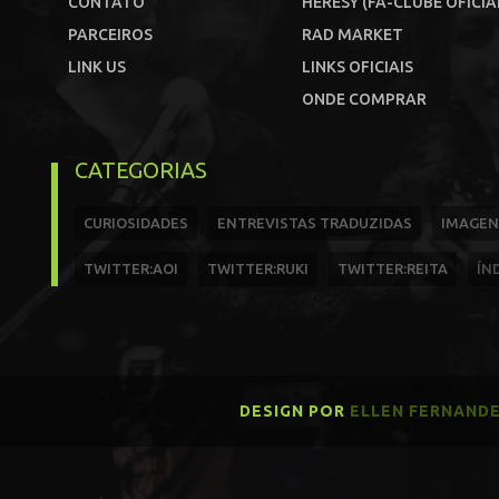
CONTATO
HERESY (FÃ-CLUBE OFICIA
PARCEIROS
RAD MARKET
LINK US
LINKS OFICIAIS
ONDE COMPRAR
CATEGORIAS
CURIOSIDADES
ENTREVISTAS TRADUZIDAS
IMAGEN
TWITTER:AOI
TWITTER:RUKI
TWITTER:REITA
ÍN
DESIGN POR
ELLEN FERNAND