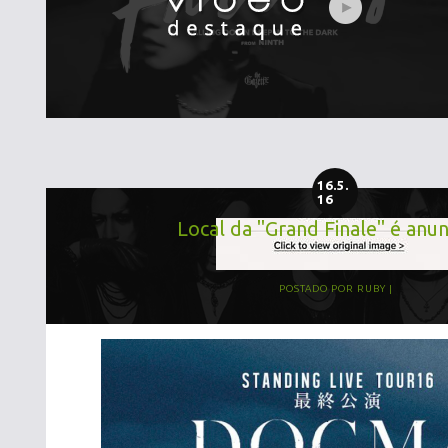
16.5.
16
Local da "Grand Finale" é anu
POSTADO POR
RUBY