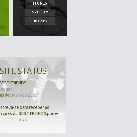
ITUNES
SPOTIFY
DEEZER
SITE STATUS
BEST FRIENDS
logger
desde:
Maio de 2009
nscreva-se para receber as
zações do BEST FRIENDS por e-
mail