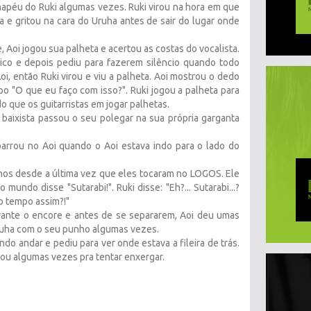
hapéu do Ruki algumas vezes. Ruki virou na hora em que
ca e gritou na cara do Uruha antes de sair do lugar onde
 Aoi jogou sua palheta e acertou as costas do vocalista.
lico e depois pediu para fazerem silêncio quando todo
oi, então Ruki virou e viu a palheta. Aoi mostrou o dedo
ipo "O que eu faço com isso?". Ruki jogou a palheta para
do que os guitarristas em jogar palhetas.
 o baixista passou o seu polegar na sua própria garganta
sbarrou no Aoi quando o Aoi estava indo para o lado do
nos desde a última vez que eles tocaram no LOGOS. Ele
 mundo disse "Sutarabi!". Ruki disse: "Eh?... Sutarabi...?
o tempo assim?!"
urante o encore e antes de se separarem, Aoi deu umas
Uruha com o seu punho algumas vezes.
do andar e pediu para ver onde estava a fileira de trás.
ulou algumas vezes pra tentar enxergar.