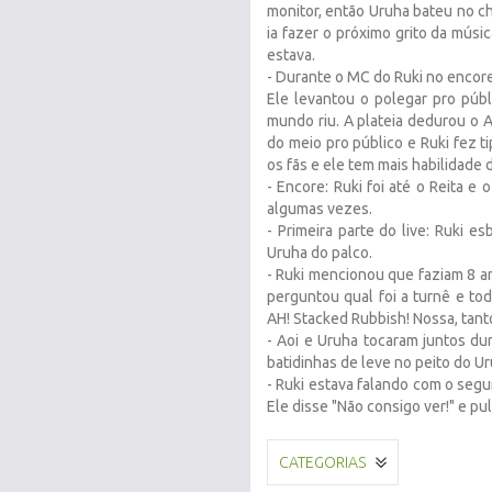
monitor, então Uruha bateu no c
ia fazer o próximo grito da músi
estava.
- Durante o MC do Ruki no encore,
Ele levantou o polegar pro púb
mundo riu. A plateia dedurou o A
do meio pro público e Ruki fez t
os fãs e ele tem mais habilidade 
- Encore: Ruki foi até o Reita e
algumas vezes.
- Primeira parte do live: Ruki e
Uruha do palco.
- Ruki mencionou que faziam 8 a
perguntou qual foi a turnê e todo
AH! Stacked Rubbish! Nossa, tant
- Aoi e Uruha tocaram juntos d
batidinhas de leve no peito do 
- Ruki estava falando com o segun
Ele disse "Não consigo ver!" e p
CATEGORIAS