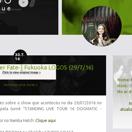
30.7.
16
r Fate-] Fukuoka LOGOS (29/7/16)
Nome:
Host:
B
POSTADO POR
RUBY
No ar 
ações sobre o show que aconteceu no dia 29/07/2016 no
I
, pela turnê "STANDING LIVE TOUR 16 DOGMATIC -
atuali
ior no Namba Hatch:
Clique aqui