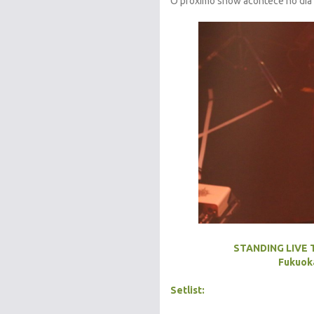
O próximo show acontece no dia
STANDING LIVE 
Fukuok
Setlist: