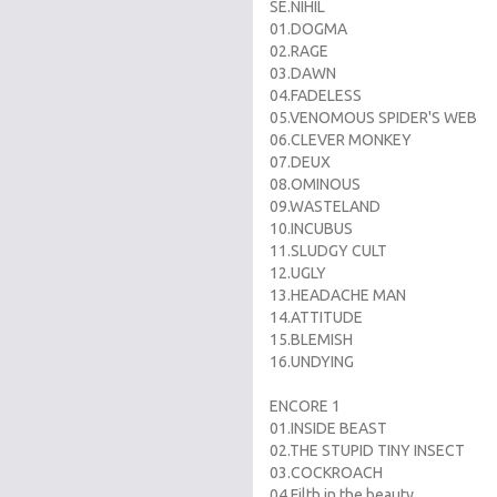
SE.NIHIL
01.DOGMA
02.RAGE
03.DAWN
04.FADELESS
05.VENOMOUS SPIDER'S WEB
06.CLEVER MONKEY
07.DEUX
08.OMINOUS
09.WASTELAND
10.INCUBUS
11.SLUDGY CULT
12.UGLY
13.HEADACHE MAN
14.ATTITUDE
15.BLEMISH
16.UNDYING
ENCORE 1
01.INSIDE BEAST
02.THE STUPID TINY INSECT
03.COCKROACH
04.Filth in the beauty