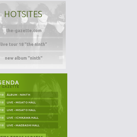
HOTSITES
the-gazette.com
live tour 18 "the ninth"
new album "ninth"
.18
ÁLBUM - NINTH
.18
LIVE - MISATO HALL
.18
LIVE - MISATO HALL
.18
LIVE - ICHIKAWA HALL
.18
LIVE - MAEBASHI HALL