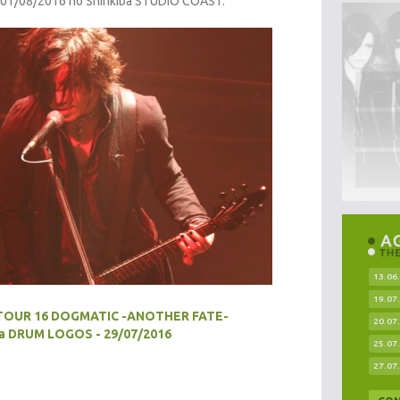
 01/08/2016 no Shinkiba STUDIO COAST.
13.06
19.07
TOUR 16 DOGMATIC -ANOTHER FATE-
20.07
a DRUM LOGOS - 29/07/2016
25.07
27.07