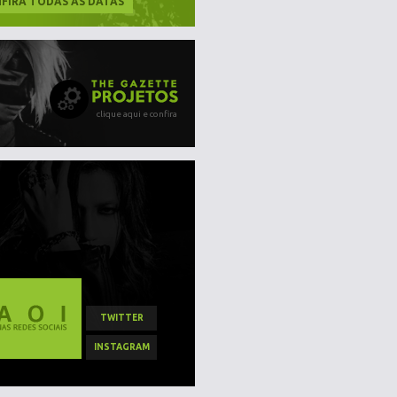
FIRA TODAS AS DATAS
clique aqui e confira
TWITTER
INSTAGRAM