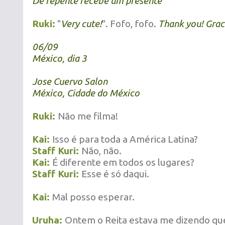
De repente recebe um presente
Ruki:
"
Very cute!
". Fofo, fofo.
Thank you! Grac
06/09
México, dia 3
Jose Cuervo Salon
México, Cidade do México
Ruki:
Não me filma!
Kai:
Isso é para toda a América Latina?
Staff Kuri:
Não, não.
Kai:
É diferente em todos os lugares?
Staff Kuri:
Esse é só daqui.
Kai:
Mal posso esperar.
Uruha:
Ontem o Reita estava me dizendo que