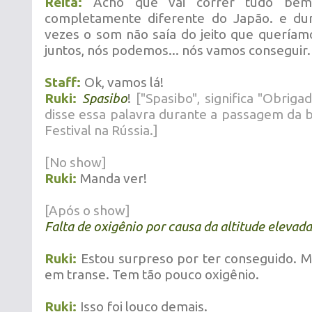
Reita:
Acho que vai correr tudo be
completamente diferente do Japão. e dur
vezes o som não saía do jeito que quería
juntos, nós podemos... nós vamos conseguir.
Staff:
Ok, vamos lá!
Ruki:
Spasibo
!
["Spasibo", significa "Obrig
disse essa palavra durante a passagem da
Festival na Rússia.]
[No show]
Ruki:
Manda ver!
[Após o show]
Falta de oxigênio por causa da altitude elevada
Ruki:
Estou surpreso por ter conseguido.
M
em transe. Tem tão pouco oxigênio.
Ruki:
Isso foi louco demais.