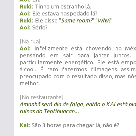
Ruki:
Tinha um estranho lá.
Aoi:
Ele estava hospedado lá?
Ruki:
Ele disse "
Same room?
" "
Why?
"
Aoi:
Sério?
[Na rua]
Aoi:
Infelizmente está chovendo no Méx
pensando em sair para jantar juntos. 
particularmente energético. Ele está emp
álcool. É raro fazermos filmagens assi
preocupado com o resultado disso, mas nó
melhor.
[No restaurante]
Amanhã será dia de folga, então o KAI está plan
ruínas do Teotihuacan...
Kai:
São 3 horas para chegar lá, não é?