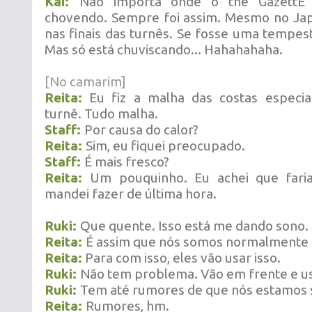
Kai:
Não importa onde o the GazettE 
chovendo. Sempre foi assim. Mesmo no Ja
nas finais das turnês. Se fosse uma tempest
Mas só está chuviscando... Hahahahaha.
[No camarim]
Reita:
Eu fiz a malha das costas especia
turnê. Tudo malha.
Staff:
Por causa do calor?
Reita:
Sim, eu fiquei preocupado.
Staff:
É mais fresco?
Reita:
Um pouquinho. Eu achei que faria
mandei fazer de última hora.
Ruki:
Que quente. Isso está me dando sono.
Reita:
É assim que nós somos normalmente n
Reita:
Para com isso, eles vão usar isso.
Ruki:
Não tem problema. Vão em frente e u
Ruki:
Tem até rumores de que nós estamos s
Reita:
Rumores, hm.