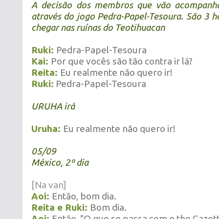
A decisão dos membros que vão acompanhar
através do jogo Pedra-Papel-Tesoura. São 3 
chegar nas ruínas do Teotihuacan
Ruki:
Pedra-Papel-Tesoura
Kai:
Por que vocês são tão contra ir lá?
Reita:
Eu realmente não quero ir!
Ruki:
Pedra-Papel-Tesoura
URUHA irá
Uruha:
Eu realmente não quero ir!
05/09
México, 2º dia
[Na van]
Aoi:
Então, bom dia.
Reita e Ruki:
Bom dia.
Aoi:
Então, "O que se passa com o the Gazet