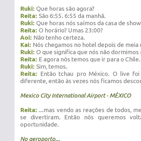
Ruki:
Que horas são agora?
Reita:
São 6:55. 6:55 da manhã.
Ruki:
Que horas nós saímos da casa de show
Reita:
O horário? Umas 23:00?
Aoi:
Não tenho certeza.
Kai:
Nós chegamos no hotel depois de meia n
Ruki:
O que significa que nós não dormimos 
Reita:
E agora nós temos que ir para o Chile.
Ruki:
Sim, temos.
Reita:
Então tchau pro México.
O live f
diferente, então às vezes nós ficamos desco
Mexico City International Airport - MÉXICO
Reita:
...mas vendo as reações de todos, m
se divertiram. Então nós queremos volt
oportunidade.
No aeroporto...