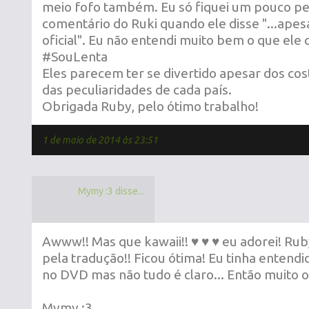
meio fofo também. Eu só fiquei um pouco pe
comentário do Ruki quando ele disse "...apes
oficial". Eu não entendi muito bem o que ele q
#SouLenta
Eles parecem ter se divertido apesar dos co
das peculiaridades de cada país.
Obrigada Ruby, pelo ótimo trabalho!
1 de maio de 2014 às 23:51
Mymy :3 disse...
Awww!! Mas que kawaii!! ♥ ♥ ♥ eu adorei! Ru
pela tradução!! Ficou ótima! Eu tinha entend
no DVD mas não tudo é claro... Então muito o
Mymy :3