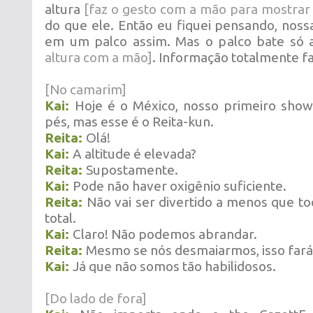
altura
[faz o gesto com a mão para mostrar 
do que ele. Então eu fiquei pensando, noss
em um palco assim. Mas o palco bate só a
altura com a mão]
. Informação totalmente fa
[No camarim]
Kai:
Hoje é o México, nosso primeiro show
pés, mas esse é o Reita-kun.
Reita:
Olá!
Kai:
A altitude é elevada?
Reita:
Supostamente.
Kai:
Pode não haver oxigênio suficiente.
Reita:
Não vai ser divertido a menos que 
total.
Kai:
Claro! Não podemos abrandar.
Reita:
Mesmo se nós desmaiarmos, isso fará
Kai:
Já que não somos tão habilidosos.
[Do lado de fora]