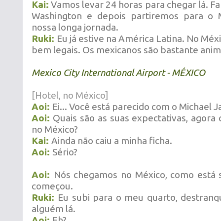
Kai:
Vamos levar 24 horas para chegar lá. Fa
Washington e depois partiremos para o 
nossa longa jornada.
Ruki:
Eu já estive na América Latina. No Méx
bem legais. Os mexicanos são bastante ani
Mexico City International Airport - MÉXICO
[Hotel, no México]
Aoi:
Ei... Você está parecido com o Michael J
Aoi:
Quais são as suas expectativas, agor
no México?
Kai:
Ainda não caiu a minha ficha.
Aoi:
Sério?
Aoi:
Nós chegamos no México, como está 
começou.
Ruki:
Eu subi para o meu quarto, destranqu
alguém lá.
Aoi:
Eh?